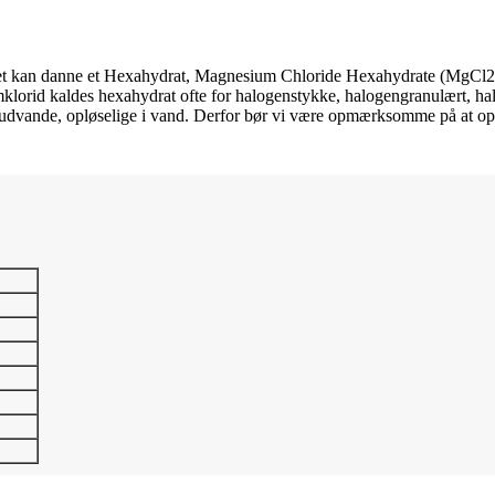
fet kan danne et Hexahydrat, Magnesium Chloride Hexahydrate (MgCl2·6
klorid kaldes hexahydrat ofte for halogenstykke, halogengranulært, h
 udvande, opløselige i vand. Derfor bør vi være opmærksomme på at opb