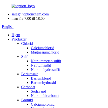
sales@toptionchem.com
man-fre 7.00 til 18.00
English
Hjem
Produkter
Chlorid
Calciumchlorid
Magnesiumchlorid
Sulfit
Natriummetabisulfit
Natriumsulfit
Natriumhydrosulfit
Bariumsalt
Bariumklorid
Bariumhydroxid
Carbonat
Sodavand
Natriumbicarbonat
Bromid
Calciumbromid