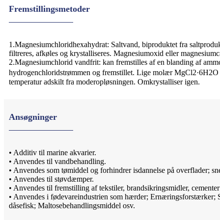
Fremstillingsmetoder
1.Magnesiumchloridhexahydrat: Saltvand, biproduktet fra saltprodukt
filtreres, afkøles og krystalliseres. Magnesiumoxid eller magnesiumc
2.Magnesiumchlorid vandfrit: kan fremstilles af en blanding af a
hydrogenchloridstrømmen og fremstillet. Lige molær MgCl2·6H2O og 
temperatur adskilt fra moderopløsningen. Omkrystalliser igen.
Ansøgninger
• Additiv til marine akvarier.
• Anvendes til vandbehandling.
• Anvendes som tømiddel og forhindrer isdannelse på overflader; sn
• Anvendes til støvdæmper.
• Anvendes til fremstilling af tekstiler, brandsikringsmidler, cemente
• Anvendes i fødevareindustrien som hærder; Ernæringsforstærker; 
dåsefisk; Maltosebehandlingsmiddel osv.