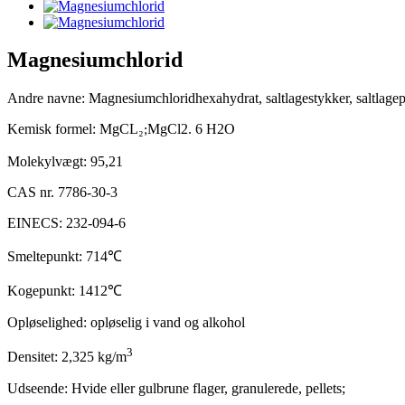
Magnesiumchlorid
Andre navne: Magnesiumchloridhexahydrat, saltlagestykker, saltlagepul
Kemisk formel: MgCL
₂
MgCl2. 6 H2O
;
Molekylvægt: 95,21
CAS nr. 7786-30-3
EINECS: 232-094-6
Smeltepunkt: 714
℃
Kogepunkt: 1412
℃
Opløselighed: opløselig i vand og alkohol
3
Densitet: 2,325 kg/m
Udseende: Hvide eller gulbrune flager, granulerede, pellets;