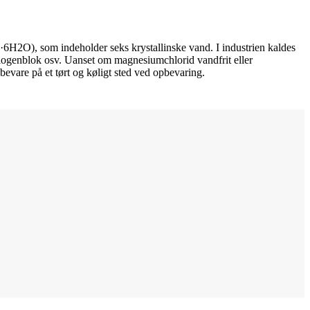
H2O), som indeholder seks krystallinske vand. I industrien kaldes
alogenblok osv. Uanset om magnesiumchlorid vandfrit eller
evare på et tørt og køligt sted ved opbevaring.