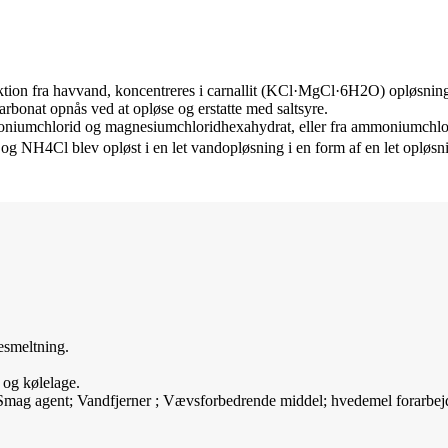
ion fra havvand, koncentreres i carnallit (KCl·MgCl·6H2O) opløsning, 
arbonat opnås ved at opløse og erstatte med saltsyre.
mmoniumchlorid og magnesiumchloridhexahydrat, eller fra ammoniumchlo
NH4Cl blev opløst i en let vandopløsning i en form af en let opløsnin
esmeltning.
r og kølelage.
Smag agent; Vandfjerner ; Vævsforbedrende middel; hvedemel forarbejdn