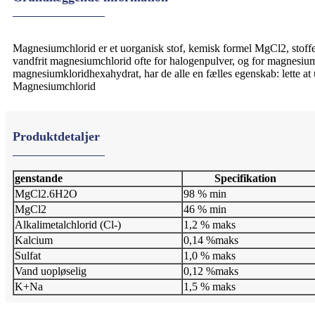
Magnesiumchlorid er et uorganisk stof, kemisk formel MgCl2, stof
vandfrit magnesiumchlorid ofte for halogenpulver, og for magnesium
magnesiumkloridhexahydrat, har de alle en fælles egenskab: lette at
Magnesiumchlorid
Produktdetaljer
genstande
Specifikation
MgCl2.6H2O
98 % min
MgCl2
46 % min
Alkalimetalchlorid (Cl-)
1,2 % maks
Kalcium
0,14 %maks
Sulfat
1,0 % maks
Vand uopløselig
0,12 %maks
K+Na
1,5 % maks