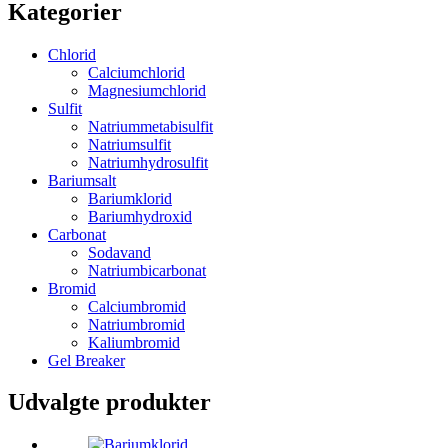
Kategorier
Chlorid
Calciumchlorid
Magnesiumchlorid
Sulfit
Natriummetabisulfit
Natriumsulfit
Natriumhydrosulfit
Bariumsalt
Bariumklorid
Bariumhydroxid
Carbonat
Sodavand
Natriumbicarbonat
Bromid
Calciumbromid
Natriumbromid
Kaliumbromid
Gel Breaker
Udvalgte produkter