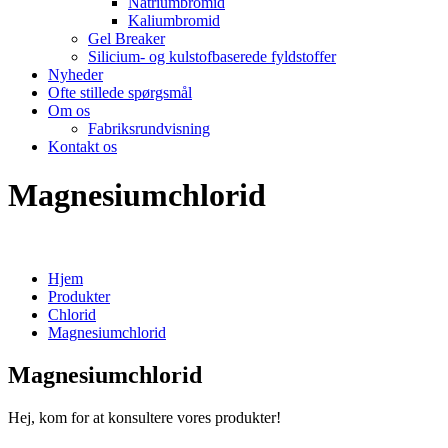
Natriumbromid
Kaliumbromid
Gel Breaker
Silicium- og kulstofbaserede fyldstoffer
Nyheder
Ofte stillede spørgsmål
Om os
Fabriksrundvisning
Kontakt os
Magnesiumchlorid
Hjem
Produkter
Chlorid
Magnesiumchlorid
Magnesiumchlorid
Hej, kom for at konsultere vores produkter!