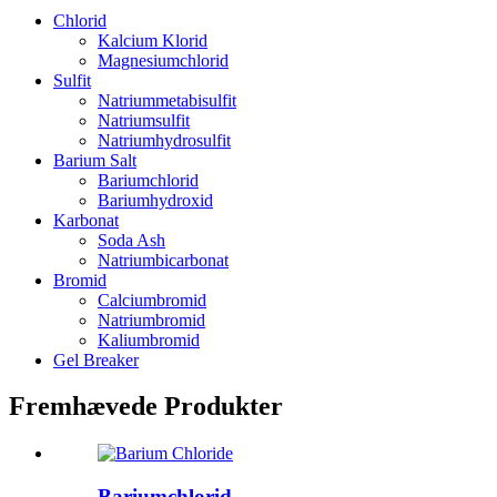
Chlorid
Kalcium Klorid
Magnesiumchlorid
Sulfit
Natriummetabisulfit
Natriumsulfit
Natriumhydrosulfit
Barium Salt
Bariumchlorid
Bariumhydroxid
Karbonat
Soda Ash
Natriumbicarbonat
Bromid
Calciumbromid
Natriumbromid
Kaliumbromid
Gel Breaker
Fremhævede Produkter
Bariumchlorid