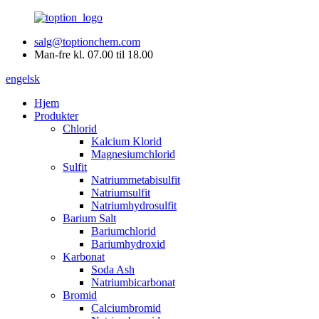
salg@toptionchem.com
Man-fre kl. 07.00 til 18.00
engelsk
Hjem
Produkter
Chlorid
Kalcium Klorid
Magnesiumchlorid
Sulfit
Natriummetabisulfit
Natriumsulfit
Natriumhydrosulfit
Barium Salt
Bariumchlorid
Bariumhydroxid
Karbonat
Soda Ash
Natriumbicarbonat
Bromid
Calciumbromid