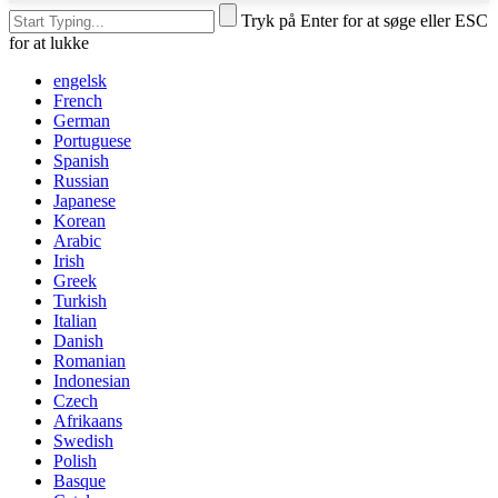
Tryk på Enter for at søge eller ESC
for at lukke
engelsk
French
German
Portuguese
Spanish
Russian
Japanese
Korean
Arabic
Irish
Greek
Turkish
Italian
Danish
Romanian
Indonesian
Czech
Afrikaans
Swedish
Polish
Basque