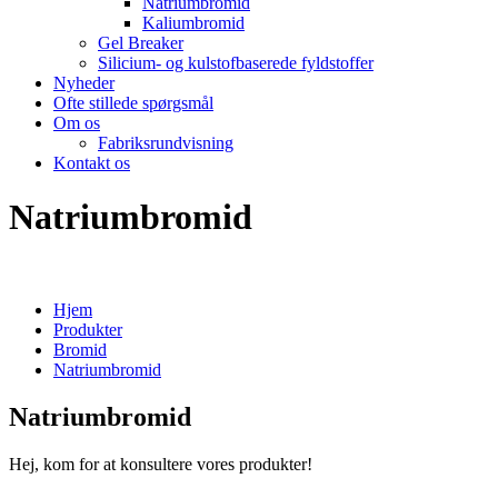
Natriumbromid
Kaliumbromid
Gel Breaker
Silicium- og kulstofbaserede fyldstoffer
Nyheder
Ofte stillede spørgsmål
Om os
Fabriksrundvisning
Kontakt os
Natriumbromid
Hjem
Produkter
Bromid
Natriumbromid
Natriumbromid
Hej, kom for at konsultere vores produkter!