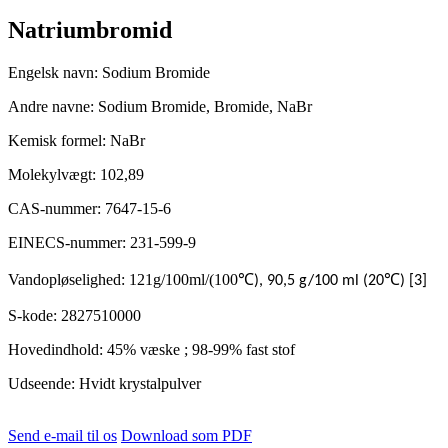
Natriumbromid
Engelsk navn: Sodium Bromide
Andre navne: Sodium Bromide, Bromide, NaBr
Kemisk formel: NaBr
Molekylvægt: 102,89
CAS-nummer: 7647-15-6
EINECS-nummer: 231-599-9
Vandopløselighed: 121g/100ml/(100
℃
℃
), 90,5 g/100 ml (20
) [3]
S-kode: 2827510000
Hovedindhold: 45% væske ; 98-99% fast stof
Udseende: Hvidt krystalpulver
Send e-mail til os
Download som PDF