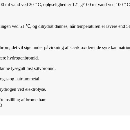
/100 ml vand ved 20 ° C, opløselighed er 121 g/100 ml vand ved 100 ° C)
ningen ved 51 ℃, og dihydrat dannes, når temperaturen er lavere end 
rom, det vil sige under påvirkning af stærk oxiderende syre kan natri
ucere hydrogenbromid.
anne lysegult fast sølvbromid.
romgas og natriummetal.
ydrogen ved elektrolyse.
remstilling af bromethan:
O