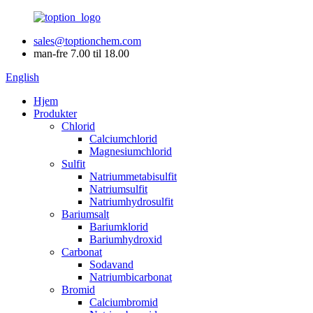
sales@toptionchem.com
man-fre 7.00 til 18.00
English
Hjem
Produkter
Chlorid
Calciumchlorid
Magnesiumchlorid
Sulfit
Natriummetabisulfit
Natriumsulfit
Natriumhydrosulfit
Bariumsalt
Bariumklorid
Bariumhydroxid
Carbonat
Sodavand
Natriumbicarbonat
Bromid
Calciumbromid