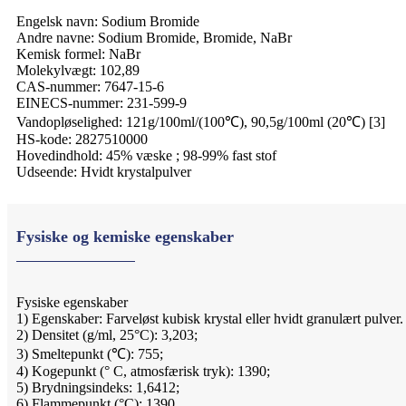
Engelsk navn: Sodium Bromide
Andre navne: Sodium Bromide, Bromide, NaBr
Kemisk formel: NaBr
Molekylvægt: 102,89
CAS-nummer: 7647-15-6
EINECS-nummer: 231-599-9
Vandopløselighed: 121g/100ml/(100℃), 90,5g/100ml (20℃) [3]
HS-kode: 2827510000
Hovedindhold: 45% væske ; 98-99% fast stof
Udseende: Hvidt krystalpulver
Fysiske og kemiske egenskaber
Fysiske egenskaber
1) Egenskaber: Farveløst kubisk krystal eller hvidt granulært pulver. Det
2) Densitet (g/ml, 25°C): 3,203;
3) Smeltepunkt (℃): 755;
4) Kogepunkt (° C, atmosfærisk tryk): 1390;
5) Brydningsindeks: 1,6412;
6) Flammepunkt (°C): 1390