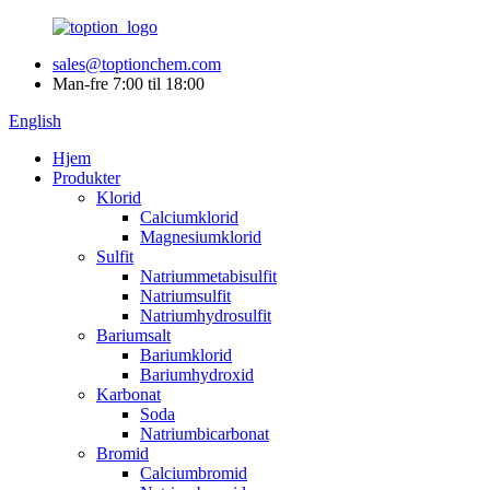
sales@toptionchem.com
Man-fre 7:00 til 18:00
English
Hjem
Produkter
Klorid
Calciumklorid
Magnesiumklorid
Sulfit
Natriummetabisulfit
Natriumsulfit
Natriumhydrosulfit
Bariumsalt
Bariumklorid
Bariumhydroxid
Karbonat
Soda
Natriumbicarbonat
Bromid
Calciumbromid