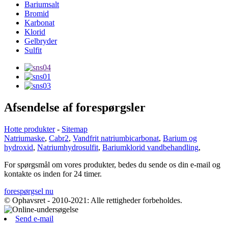
Bariumsalt
Bromid
Karbonat
Klorid
Gelbryder
Sulfit
Afsendelse af forespørgsler
Hotte produkter
-
Sitemap
Natriumaske
,
Cabr2
,
Vandfrit natriumbicarbonat
,
Barium og
hydroxid
,
Natriumhydrosulfit
,
Bariumklorid vandbehandling
,
For spørgsmål om vores produkter, bedes du sende os din e-mail og
kontakte os inden for 24 timer.
forespørgsel nu
© Ophavsret - 2010-2021: Alle rettigheder forbeholdes.
Send e-mail