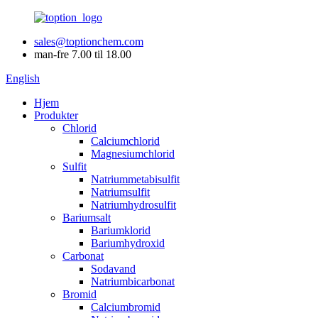
sales@toptionchem.com
man-fre 7.00 til 18.00
English
Hjem
Produkter
Chlorid
Calciumchlorid
Magnesiumchlorid
Sulfit
Natriummetabisulfit
Natriumsulfit
Natriumhydrosulfit
Bariumsalt
Bariumklorid
Bariumhydroxid
Carbonat
Sodavand
Natriumbicarbonat
Bromid
Calciumbromid