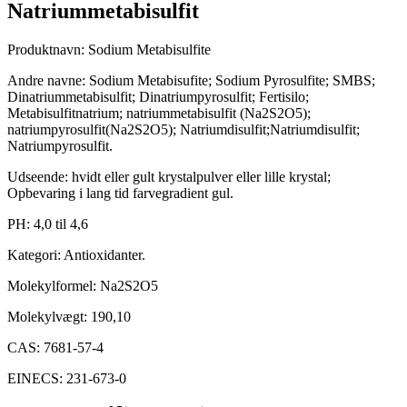
Natriummetabisulfit
Produktnavn: Sodium Metabisulfite
Andre navne: Sodium Metabisufite; Sodium Pyrosulfite; SMBS;
Dinatriummetabisulfit; Dinatriumpyrosulfit; Fertisilo;
Metabisulfitnatrium; natriummetabisulfit (Na2S2O5);
natriumpyrosulfit(Na2S2O5); Natriumdisulfit;Natriumdisulfit;
Natriumpyrosulfit.
Udseende: hvidt eller gult krystalpulver eller lille krystal;
Opbevaring i lang tid farvegradient gul.
PH: 4,0 til 4,6
Kategori: Antioxidanter.
Molekylformel: Na2S2O5
Molekylvægt: 190,10
CAS: 7681-57-4
EINECS: 231-673-0