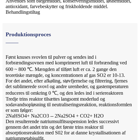
Anvendes som blegemiddel, konserveringsmiddel, løsnemiddel,
antioxidant, farvebeskytter og friskholdende middel.
Behandlingstiltag
Produktionsproces
Først knuses svovlen til pulver og sendes ind i
forbrændingsovnen med komprimeret luft til forbrænding ved
600 ~ 800 ℃. Mængden af ​​tilført luft er ca. 2 gange den
teoretiske mængde, og koncentrationen af ​​gas SO2 er 10-13.
For det andet, efter afkøling, støvfjernelse og filtrering, fjernes
det sublimerede svovl og andre urenheder, og gastemperaturen
reduceres til omkring 0 ℃, og den ledes ind i seriereaktoren
Tredje trins reaktor tilsættes langsomt moderlud og
sodavandsopløsning til neutraliseringsreaktion, reaktionsformlen
er som følger:
2NaHSO4+ Na2CO3 -- 2Na2SO4 + CO2+ H2O
Den resulterende natriumsulfitsuspension ledes successivt
gennem det andet trin og det første trins reaktor til
absorptionsreaktion med S02 for at danne krystallisationen af ​​
natriummetabisulfit.