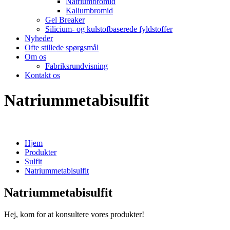
Natriumbromid
Kaliumbromid
Gel Breaker
Silicium- og kulstofbaserede fyldstoffer
Nyheder
Ofte stillede spørgsmål
Om os
Fabriksrundvisning
Kontakt os
Natriummetabisulfit
Hjem
Produkter
Sulfit
Natriummetabisulfit
Natriummetabisulfit
Hej, kom for at konsultere vores produkter!