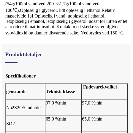
(54g/100ml vand ved 20℃;81,7g/100ml vand ved
100℃).Opløselig i glycerol, lidt opløselig i ethanol.Relativ
massefylde 1,4.Opløselig i vand, uopløselig i ethanol,
letopløselig i ethanol, letopløselig i glycerol. udsat for luften er let
at oxidere til natriumsulfat. Kontakt med stærke syrer afgiver
svovldioxid og danner tilsvarende salte. Nedbrydes ved 150 ℃.
Produktdetaljer
Specifikationer
Fødevarekvalitet
genstande
Teknisk klasse
97,0 %min
97,0 %min
Na2S2O5 indhold
65,0 %min
65,0 %min
SO2