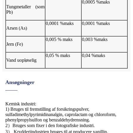
0,0005 %maks
Tungmetaller (som
Pb)
0,0001 %maks
0,0001 %maks
Arsen (As)
0,005 % maks
0,003 %maks
Jern (Fe)
0,05 % maks
0,04 %maks
Vand uopløselig
Ansøgninger
Kemisk industri:
1) Bruges til fremstilling af forsikringspulver,
sulfadimethylpyrimidinanalgin, caprolactam og chloroform,
phenylpropylsulfon og benzaldehydrensning.
2）Bruges som fixer i den fotografiske industri.
3） Krydderiindustrien bruges til at producere vanillin.