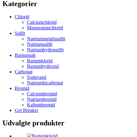
Kategorier
Chlorid
Calciumchlorid
Magnesiumchlorid
Sulfit
Natriummetabisulfit
Natriumsulfit
Natriumhydrosulfit
Bariumsalt
Bariumklorid
Bariumhydroxid
Carbonat
Sodavand
Natriumbicarbonat
Bromid
Calciumbromid
Natriumbromid
Kaliumbromid
Gel Breaker
Udvalgte produkter