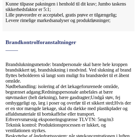
Kunne tilpasse pakningen i henhold til dit krav; Jumbo taskens
sikkerhedsfaktor er 5:1;
Lille prøveordre er acceptabel, gratis prøve er tilgængelig;
Levere rimelige markedsanalyser og produktløsninger;
Brandkontrolforanstaltninger
Brandslukningsmetode: brandpersonale skal bære hele kroppen
brandsikkert tøj, brandslukning i modvind. Ved slukning af brand
flyttes beholderen så langt som muligt fra brandstedet til et åbent
område.
Nødbehandling: isolering af det lækageforurenede område,
begrænset adgang;Redningspersonale anbefales at bære
støvmasker (helt dækning), bære gasdragter;Undgå støv, fej
omhyggeligt op, læg i poser og overfør til et sikkert sted;Hvis der
er en stor mængde lækage, skal du dække med plastikplader og
affaldsmateriale til bortskaffelse eller transport.
Erhvervsmæssig eksponeringsgrænse TLVTN: 5mg/m3
Teknisk kontrol: Produktionsprocessen er lukket, og
ventilationen styrkes.
Beskyttelse af åndedrætssystem: når støvkoncentrationen i luften