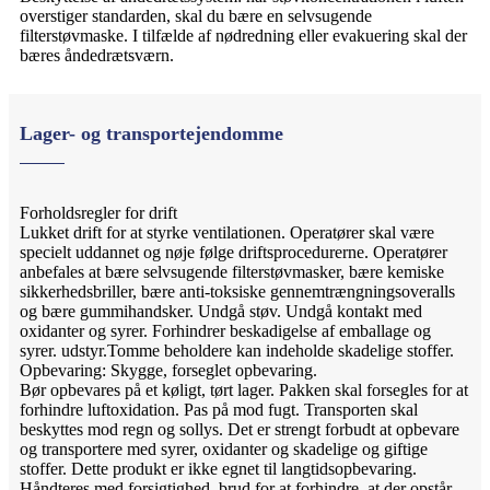
overstiger standarden, skal du bære en selvsugende
filterstøvmaske. I tilfælde af nødredning eller evakuering skal der
bæres åndedrætsværn.
Lager- og transportejendomme
Forholdsregler for drift
Lukket drift for at styrke ventilationen. Operatører skal være
specielt uddannet og nøje følge driftsprocedurerne. Operatører
anbefales at bære selvsugende filterstøvmasker, bære kemiske
sikkerhedsbriller, bære anti-toksiske gennemtrængningsoveralls
og bære gummihandsker. Undgå støv. Undgå kontakt med
oxidanter og syrer. Forhindrer beskadigelse af emballage og
syrer. udstyr.Tomme beholdere kan indeholde skadelige stoffer.
Opbevaring: Skygge, forseglet opbevaring.
Bør opbevares på et køligt, tørt lager. Pakken skal forsegles for at
forhindre luftoxidation. Pas på mod fugt. Transporten skal
beskyttes mod regn og sollys. Det er strengt forbudt at opbevare
og transportere med syrer, oxidanter og skadelige og giftige
stoffer. Dette produkt er ikke egnet til langtidsopbevaring.
Håndteres med forsigtighed. brud for at forhindre, at der opstår