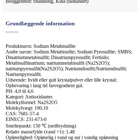
Beliggenhed: Shandong, Kina (fastlandet)
Grundlæggende information
Produktnavn: Sodium Metabisulfite
Andre navne: Sodium Metabisufite; Sodium Pyrosulfite; SMBS;
Dinatriummetabisulfit; Dinatriumpyrosulfit; Fertisilo;
Metabisulfitnatrium; natriummetabisulfit (Na2S2O5);
natriumpyrosulfit(Na2S2O5); Natriumdisulfit;Natriumdisulfit;
Natriumpyrosulfit.
Udseende: hvidt eller gult krystalpulver eller lille krystal;
Opbevaring i lang tid farvegradient gul.
PH: 4,0 til 4,6
Kategori: Antioxidanter.
Molekylformel: Na2S2O5
Molekylvægt: 190,10
CAS: 7681-57-4
EINECS: 231-673-0
Smeltepunkt: 150 ℃ (nedbrydning)
Relativ massefylde (vand =1): 1,48
Opløselighed: Opløselig i vand og sur i vandig opløsning