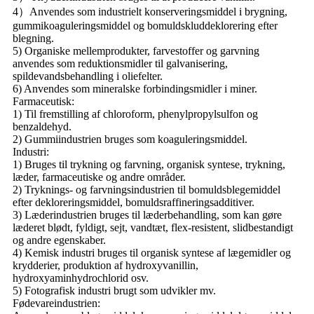
4）Anvendes som industrielt konserveringsmiddel i brygning,
gummikoaguleringsmiddel og bomuldskluddeklorering efter
blegning.
5) Organiske mellemprodukter, farvestoffer og garvning
anvendes som reduktionsmidler til galvanisering,
spildevandsbehandling i oliefelter.
6) Anvendes som mineralske forbindingsmidler i miner.
Farmaceutisk:
1) Til fremstilling af chloroform, phenylpropylsulfon og
benzaldehyd.
2) Gummiindustrien bruges som koaguleringsmiddel.
Industri:
1) Bruges til trykning og farvning, organisk syntese, trykning,
læder, farmaceutiske og andre områder.
2) Tryknings- og farvningsindustrien til bomuldsblegemiddel
efter dekloreringsmiddel, bomuldsraffineringsadditiver.
3) Læderindustrien bruges til læderbehandling, som kan gøre
læderet blødt, fyldigt, sejt, vandtæt, flex-resistent, slidbestandigt
og andre egenskaber.
4) Kemisk industri bruges til organisk syntese af lægemidler og
krydderier, produktion af hydroxyvanillin,
hydroxyaminhydrochlorid osv.
5) Fotografisk industri brugt som udvikler mv.
Fødevareindustrien: