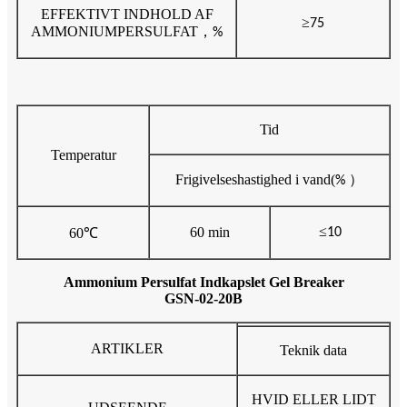
EFFEKTIVT INDHOLD AF
≥
75
AMMONIUMPERSULFAT
，
%
Tid
Temperatur
Frigivelseshastighed i vand
(
）
%
≤
60 min
60
℃
10
Ammonium Persulfat Indkapslet Gel Breaker
GSN-02-20B
ARTIKLER
Teknik data
HVID ELLER LIDT