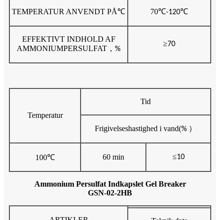
TEMPERATUR ANVENDT PÅ
℃
70
℃
℃
-120
EFFEKTIVT INDHOLD AF
≥
70
AMMONIUMPERSULFAT
，
%
Tid
Temperatur
Frigivelseshastighed i vand
(
）
%
≤
60 min
100
℃
10
Ammonium Persulfat Indkapslet Gel Breaker
GSN-02-2HB
ARTIKLER