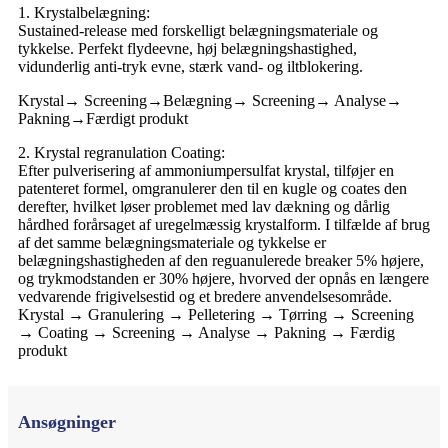
1. Krystalbelægning:
Sustained-release med forskelligt belægningsmateriale og
tykkelse. Perfekt flydeevne, høj belægningshastighed,
vidunderlig anti-tryk evne, stærk vand- og iltblokering.
Krystal→ Screening→Belægning→ Screening→ Analyse→
Pakning→Færdigt produkt
2. Krystal regranulation Coating:
Efter pulverisering af ammoniumpersulfat krystal, tilføjer en
patenteret formel, omgranulerer den til en kugle og coates den
derefter, hvilket løser problemet med lav dækning og dårlig
hårdhed forårsaget af uregelmæssig krystalform. I tilfælde af brug
af det samme belægningsmateriale og tykkelse er
belægningshastigheden af ​​den reguanulerede breaker 5% højere,
og trykmodstanden er 30% højere, hvorved der opnås en længere
vedvarende frigivelsestid og et bredere anvendelsesområde.
Krystal → Granulering → Pelletering → Tørring → Screening
→ Coating → Screening → Analyse → Pakning → Færdig
produkt
Ansøgninger