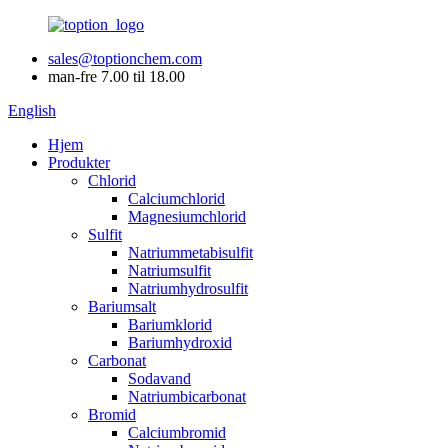
sales@toptionchem.com
man-fre 7.00 til 18.00
English
Hjem
Produkter
Chlorid
Calciumchlorid
Magnesiumchlorid
Sulfit
Natriummetabisulfit
Natriumsulfit
Natriumhydrosulfit
Bariumsalt
Bariumklorid
Bariumhydroxid
Carbonat
Sodavand
Natriumbicarbonat
Bromid
Calciumbromid