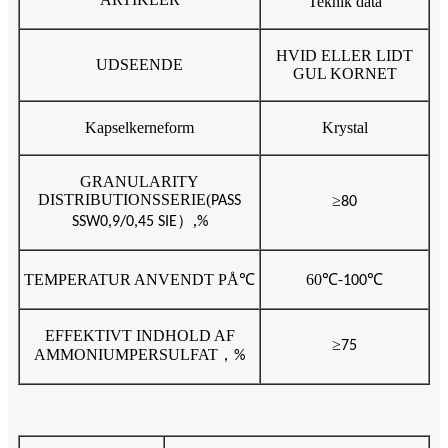
Teknik data
HVID ELLER LIDT
UDSEENDE
GUL KORNET
Kapselkerneform
Krystal
GRANULARITY
DISTRIBUTIONSSERIE
(
≥
PASS
80
）,
SSW0,9/0,45 SIE
%
TEMPERATUR ANVENDT PÅ
℃
60
℃
℃
-100
EFFEKTIVT INDHOLD AF
≥
75
AMMONIUMPERSULFAT
，
%