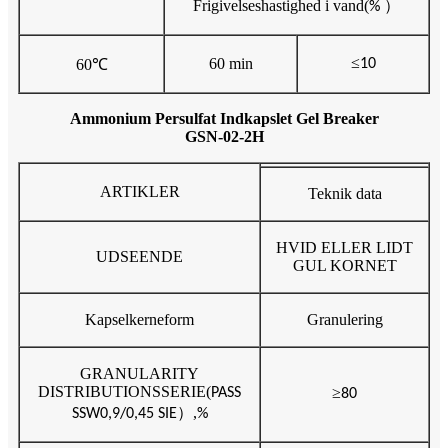
Frigivelseshastighed i vand
(
）
%
≤
60 min
60
℃
10
Ammonium Persulfat Indkapslet Gel Breaker
GSN-02-2H
ARTIKLER
Teknik data
HVID ELLER LIDT
UDSEENDE
GUL KORNET
Kapselkerneform
Granulering
GRANULARITY
DISTRIBUTIONSSERIE
(
≥
PASS
80
）,
SSW0,9/0,45 SIE
%