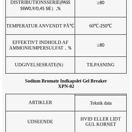
DISTRIBUTIONSSERIE
(
≥
PASS
80
）,
SSW0,9/0,45 SIE
%
TEMPERATUR ANVENDT PÅ
℃
60
℃
℃
-250
EFFEKTIVT INDHOLD AF
≥
80
AMMONIUMPERSULFAT
，
%
UDGIVELSESRATE
(
）
TILPASNING
%
Sodium Bromate Indkapslet Gel Breaker
XPN-02
ARTIKLER
Teknik data
HVID ELLER LIDT
UDSEENDE
GUL KORNET