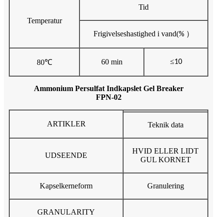
Tid
Temperatur
Frigivelseshastighed i vand
(
）
%
≤
60 min
80
℃
10
Ammonium Persulfat Indkapslet Gel Breaker
FPN-02
ARTIKLER
Teknik data
HVID ELLER LIDT
UDSEENDE
GUL KORNET
Kapselkerneform
Granulering
GRANULARITY