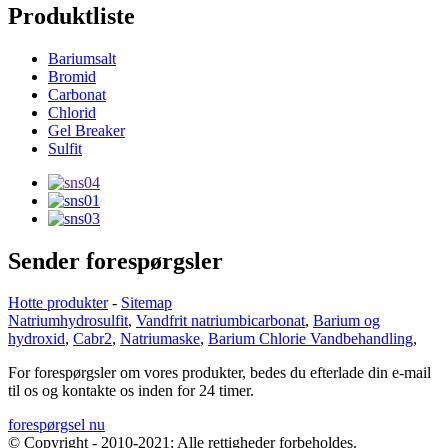
Produktliste
Bariumsalt
Bromid
Carbonat
Chlorid
Gel Breaker
Sulfit
Sender forespørgsler
Hotte produkter
-
Sitemap
Natriumhydrosulfit
,
Vandfrit natriumbicarbonat
,
Barium og
hydroxid
,
Cabr2
,
Natriumaske
,
Barium Chlorie Vandbehandling
,
For forespørgsler om vores produkter, bedes du efterlade din e-mail
til os og kontakte os inden for 24 timer.
forespørgsel nu
© Copyright - 2010-2021: Alle rettigheder forbeholdes.