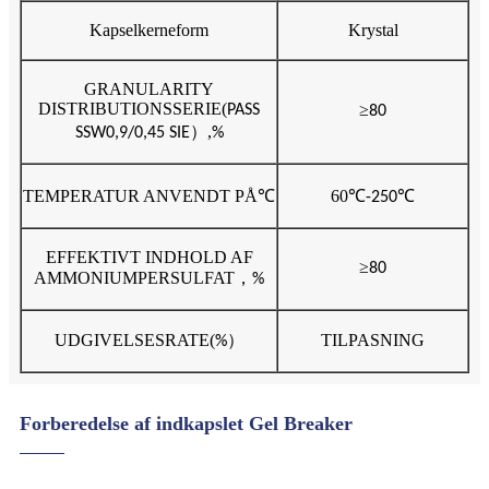
Kapselkerneform
Krystal
GRANULARITY
DISTRIBUTIONSSERIE
(
≥
PASS
80
）,
SSW0,9/0,45 SIE
%
TEMPERATUR ANVENDT PÅ
℃
60
℃
℃
-250
EFFEKTIVT INDHOLD AF
≥
80
AMMONIUMPERSULFAT
，
%
UDGIVELSESRATE
(
）
TILPASNING
%
Forberedelse af indkapslet Gel Breaker