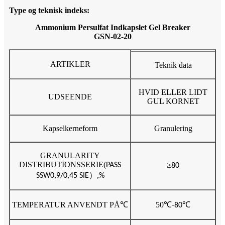
Type og teknisk indeks:
Ammonium Persulfat Indkapslet Gel Breaker
GSN-02-20
ARTIKLER
Teknik data
HVID ELLER LIDT
UDSEENDE
GUL KORNET
Kapselkerneform
Granulering
GRANULARITY
DISTRIBUTIONSSERIE
(
≥
PASS
80
）,
SSW0,9/0,45 SIE
%
TEMPERATUR ANVENDT PÅ
℃
50
℃
℃
-80