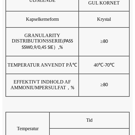
UDSEENDE
GUL KORNET
Kapselkerneform
Krystal
GRANULARITY
DISTRIBUTIONSSERIE
(
≥
PASS
80
）,
SSW0,9/0,45 SIE
%
TEMPERATUR ANVENDT PÅ
℃
40
℃
℃
-70
EFFEKTIVT INDHOLD AF
≥
80
AMMONIUMPERSULFAT
，
%
Tid
Temperatur