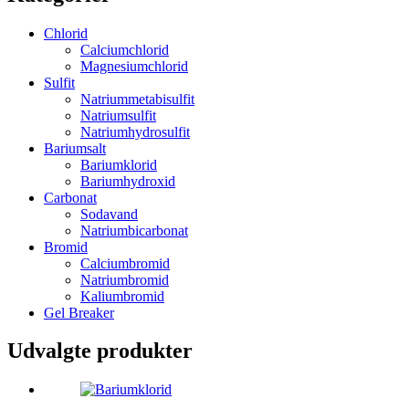
Chlorid
Calciumchlorid
Magnesiumchlorid
Sulfit
Natriummetabisulfit
Natriumsulfit
Natriumhydrosulfit
Bariumsalt
Bariumklorid
Bariumhydroxid
Carbonat
Sodavand
Natriumbicarbonat
Bromid
Calciumbromid
Natriumbromid
Kaliumbromid
Gel Breaker
Udvalgte produkter